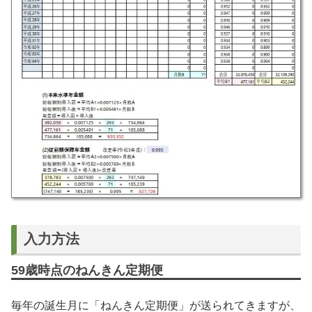
入力方法
59歳時点のねんきん定期便
毎年の誕生月に「ねんきん定期便」が送られてきますが、