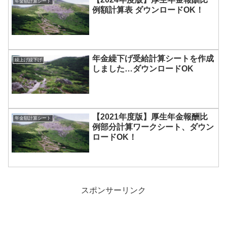
年金額計算シート
例額計算表 ダウンロードOK！
年金繰下げ受給計算シートを作成
繰上げ繰下げ
しました…ダウンロードOK
【2021年度版】厚生年金報酬比
年金額計算シート
例部分計算ワークシート、ダウン
ロードOK！
スポンサーリンク