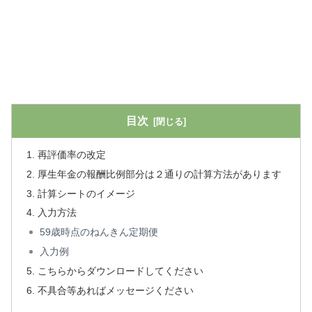
目次
再評価率の改定
厚生年金の報酬比例部分は２通りの計算方法があります
計算シートのイメージ
入力方法
59歳時点のねんきん定期便
入力例
こちらからダウンロードしてください
不具合等あればメッセージください