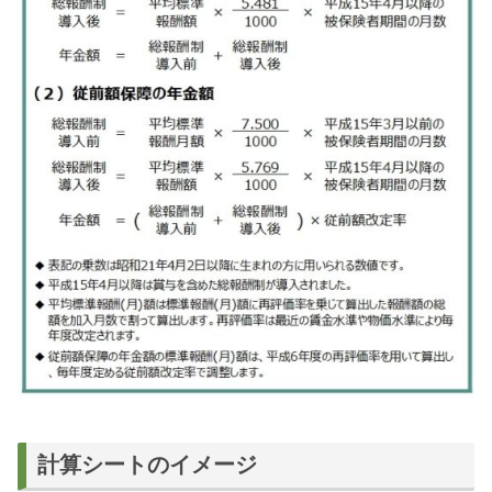
計算シートのイメージ