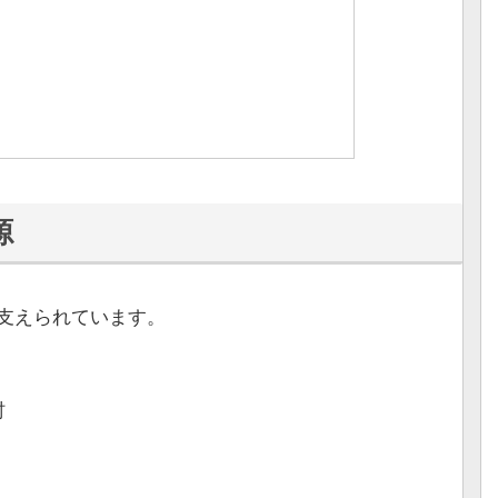
源
支えられています。
村