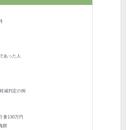
料
であった人
の軽減判定の例
万円
円 妻130万円
負担