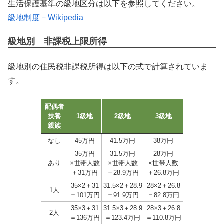
生活保護基準の級地区分は以下を参照してください。
級地制度－Wikipedia
級地別 非課税上限所得
級地別の住民税非課税所得は以下の式で計算されていま
す。
配偶者
扶養
1級地
2級地
3級地
親族
なし
45万円
41.5万円
38万円
35万円
31.5万円
28万円
あり
×世帯人数
×世帯人数
×世帯人数
＋31万円
＋28.9万円
＋26.8万円
35×2＋31
31.5×2＋28.9
28×2＋26.8
1人
＝101万円
＝91.9万円
＝82.8万円
35×3＋31
31.5×3＋28.9
28×3＋26.8
2人
＝136万円
＝123.4万円
＝110.8万円