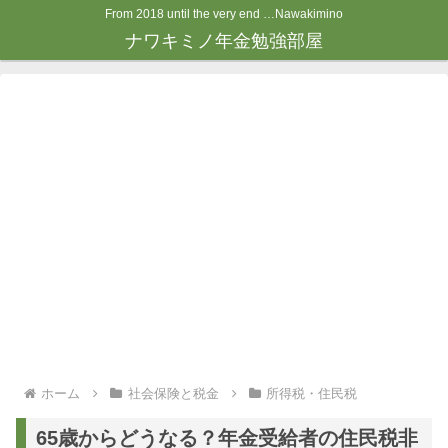
From 2018 until the very end …Nawakimino
ナワキミノ年金勉強部屋
ホーム
社会保険と税金
所得税・住民税
65歳からどうなる？年金受給者の住民税非