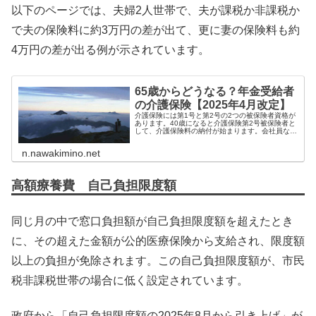
以下のページでは、夫婦2人世帯で、夫が課税か非課税か
で夫の保険料に約3万円の差が出て、更に妻の保険料も約
4万円の差が出る例が示されています。
65歳からどうなる？年金受給者
の介護保険【2025年4月改定】
介護保険には第1号と第2号の2つの被保険者資格が
あります。40歳になると介護保険第2号被保険者と
して、介護保険料の納付が始まります。会社員など
は給与からの天引きで、個人事業主などは...
n.nawakimino.net
高額療養費 自己負担限度額
同じ月の中で窓口負担額が自己負担限度額を超えたとき
に、その超えた金額が公的医療保険から支給され、限度額
以上の負担が免除されます。この自己負担限度額が、市民
税非課税世帯の場合に低く設定されています。
政府から「自己負担限度額の2025年8月から引き上げ」が