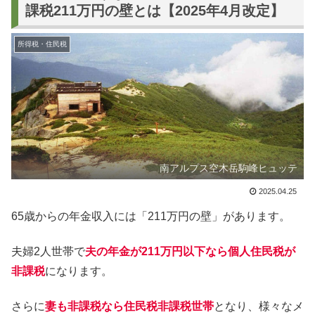
課税211万円の壁とは【2025年4月改定】
所得税・住民税
南アルプス空木岳駒峰ヒュッテ
2025.04.25
65歳からの年金収入には「211万円の壁」があります。
夫婦2人世帯で
夫の年金が211万円以下なら個人住民税が
非課税
になります。
さらに
妻も非課税なら住民税非課税世帯
となり、様々なメ