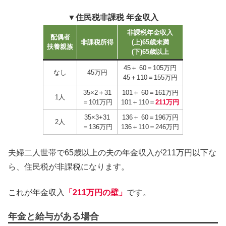
▼住民税非課税 年金収入
非課税年金収入
配偶者
非課税所得
(上)65歳未満
扶養親族
(下)65歳以上
45＋ 60＝105万円
なし
45万円
45＋110＝155万円
35×2＋31
101＋ 60＝161万円
1人
＝101万円
101＋110＝
211万円
35×3+31
136＋ 60＝196万円
2人
＝136万円
136＋110＝246万円
夫婦二人世帯で65歳以上の夫の年金収入が211万円以下な
ら、住民税が非課税になります。
これが年金収入
「211万円の壁」
です。
年金と給与がある場合