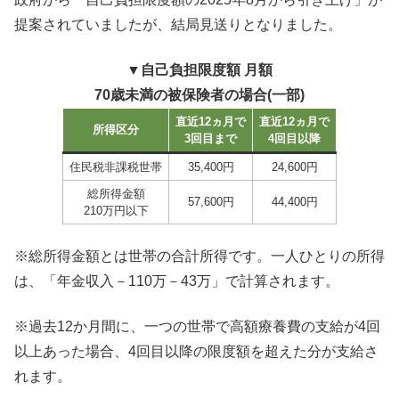
提案されていましたが、結局見送りとなりました。
▼自己負担限度額 月額
70歳未満の被保険者の場合(一部)
直近12ヵ月で
直近12ヵ月で
所得区分
3回目まで
4回目
以降
住民税非課税世帯
35,400円
24,600円
総所得金額
57,600円
44,400円
210万円以下
※総所得金額とは世帯の合計所得です。一人ひとりの所得
は、「年金収入－110万－43万」で計算されます。
※過去12か月間に、一つの世帯で高額療養費の支給が4回
以上あった場合、4回目以降の限度額を超えた分が支給さ
れます。