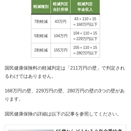
軽減判定
軽減判定
軽減種別
合計所得
年金収入
43＋110＋15
7割軽減
43万円
＝168万円以下
104＋110＋15
5割軽減
104万円
＝229万円以下
155＋110＋15
2割軽減
155万円
＝280万円以下
国民健康保険料の軽減判定は「211万円の壁」で判定され
るわけではありません。
168万円の壁、229万円の壁、280万円の壁の3つの壁があ
ります。
国民健康保険の詳細は以下の記事を参照してください。