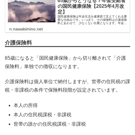
65歳からどうなる？年金受給者
の国民健康保険【2025年4月改
定】
国民健康保険は年金生活を健康面で支えてくれる重
要な仕組みです。いっぽう、その保険料は介護保険
料とあわせて、少なくない出費となります。年金生
活者の国民健康保険料についてはまとめました...
n.nawakimino.net
介護保険料
65歳になると「国民健康保険」から切り離されて「介護
保険料」単独での徴収になります。
介護保険料は個人単位で納付しますが、世帯の住民税の課
税・非課税の条件で保険料段階が設定されています。
本人の所得
本人の住民税課税・非課税
世帯の誰かの住民税課税・非課税